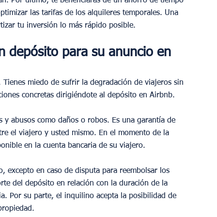
esan. Por último, te beneficiarás de un ahorro de tiempo 
ptimizar las tarifas de los alquileres temporales. Una 
izar tu inversión lo más rápido posible.
n depósito para su anuncio en 
 Tienes miedo de sufrir la degradación de viajeros sin 
iones concretas dirigiéndote al depósito en Airbnb.  
as y abusos como daños o robos. Es una garantía de 
tre el viajero y usted mismo. En el momento de la 
nible en la cuenta bancaria de su viajero.   
o, excepto en caso de disputa para reembolsar los 
te del depósito en relación con la duración de la 
ia. Por su parte, el inquilino acepta la posibilidad de 
propiedad.