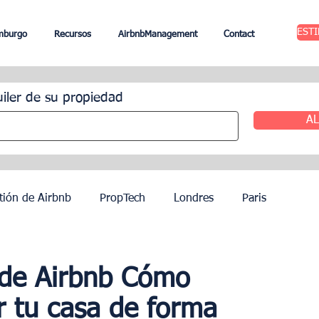
EST
mburgo
Recursos
AirbnbManagement
Contact
uiler de su propiedad
AL
tión de Airbnb
PropTech
Londres
Paris
ileres
Edimburgo
Gestión hotelera
Agentes
o de Airbnb Cómo
ar tu casa de forma