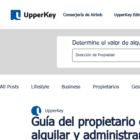
Conserjería de Airbnb
UpperKey Edi
Determine el valor de alq
All Posts
Lifestyle
Business
Propietarios
Ges
UpperKey
Romaníes
Dubai
Lisboa
Control de los alqu
Guía del propietari
alquilar y administr
Juegos Olímpicos de París 2024