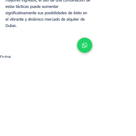
mayores ingresos, el uso de una combinación de 
estas tácticas puede aumentar 
significativamente sus posibilidades de éxito en 
el vibrante y dinámico mercado de alquiler de 
Dubai.
Dubai
Gestión de Airbnb
Ver todo
Entradas recientes