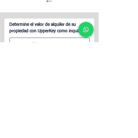
Determine el valor de alquiler de su
propiedad con UpperKey como inquilino
¿Cómo elegir un candado
¿Cómo funcionan
para el Airbnb?
empresas de ges
hotelera?
CONTINUAR