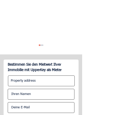
Bestimmen Sie den Mietwert Ihrer
Immobilie mit UpperKey als Mieter
Wie verwalte ich meine
Warum Gastgeber
Unterkunft auf Airbnb?
2023 eine Airbnb
Managementfirm
sollten