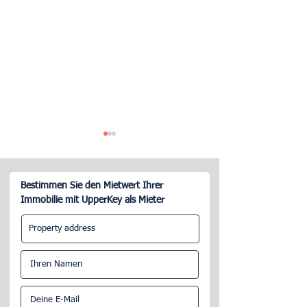
Bestimmen Sie den Mietwert Ihrer
Immobilie mit UpperKey als Mieter
Was ist der Airbnb-
Warum Gastgeber
Verwaltungsdienst?
2023 eine Airbnb
Managementfirm
sollten