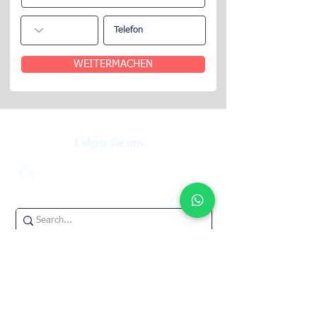
WEITERMACHEN
Folgen Sie uns
Unser Unternehmen wird Ihr Hauptmieter und
garantiert Ihnen eine Miete für 12 volle Monate.
Wir übernehmen das Leerstandsrisiko für Sie,
während Sie von einer Mietkautionsversicherung
und erhöhten Mieteinnahmen profitieren.