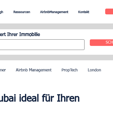
gh
Ressourcen
AirbnbManagement
Kontakt
rt Ihrer Immobilie
SCH
mer
Airbnb Management
PropTech
London
le
Edinburgh
Hotel Management
Agenten
bai ideal für Ihren