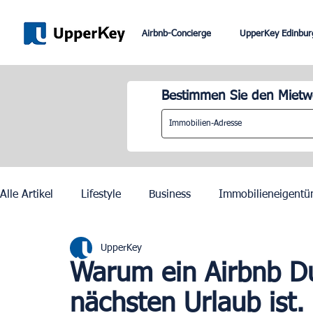
Airbnb-Concierge
UpperKey Edinbur
Bestimmen Sie den Mietwe
Alle Artikel
Lifestyle
Business
Immobilieneigentü
UpperKey
Paris
Rom
Dubai
Lissabon
Mietkontrol
Warum ein Airbnb Du
nächsten Urlaub ist.
Olympische Spiele 2024 in Paris
Zurich
Geneva