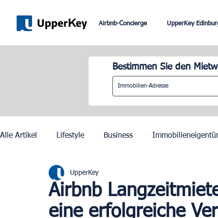
Airbnb-Concierge
UpperKey Edinbur
Bestimmen Sie den Mietwe
Alle Artikel
Lifestyle
Business
Immobilieneigentü
UpperKey
Paris
Rom
Dubai
Lissabon
Mietkontrol
Airbnb Langzeitmiete
eine erfolgreiche Ve
Olympische Spiele 2024 in Paris
Zurich
Geneva