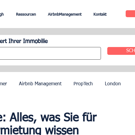
gh
Ressourcen
AirbnbManagement
Kontakt
rt Ihrer Immobilie
SCH
mer
Airbnb Management
PropTech
London
le
Edinburgh
Hotel Management
Agenten
: Alles, was Sie für
rmietung wissen