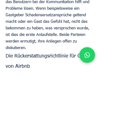
das Benutzern bei der Kommunikation hilft und 
Probleme lösen. Wenn beispielsweise ein 
Gastgeber Schadensersatzansprüche geltend 
macht oder ein Gast das Gefühl hat, nicht das 
bekommen zu haben, was versprochen wurde, 
ist dies die erste Anlaufstelle. Beide Parteien 
werden ermutigt, ihre Anliegen offen zu 
diskutieren. 
Die Rückerstattungsrichtlinie für Gäste 
von Airbnb
Für Gäste, die auf schwerwiegende Probleme 
stoßen, wie z. B. einen nicht offengelegten 
Mangel an wesentlichen Annehmlichkeiten, 
Sicherheitsbedenken oder wenn die 
Die 
Unterkunft entspricht nicht der Beschreibung
, 
dann kommt die Rückerstattungsrichtlinie für 
Gäste von Airbnb ins Spiel. Es ist jedoch wichtig, 
dass Gäste etwaige Unstimmigkeiten 
dokumentieren, idealerweise mit Fotos oder 
Videos, und diese innerhalb von 24 Stunden 