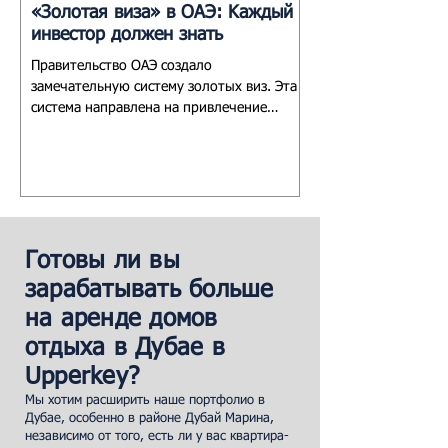
«Золотая виза» в ОАЭ: Kаждый
Руководство по 
инвестор должен знать
индекса RERA
Правительство ОАЭ создало
Изучите ситуацию с 
замечательную систему золотых виз. Эта
недвижимости в Дуб
система направлена на привлечение
калькулятора индекс
иностранных инвестиций и талантов со...
использовать этот и
переговоров
Готовы ли вы
зарабатывать больше
на аренде домов
отдыха в Дубае в
Upperkey?
Мы хотим расширить наше портфолио в
Дубае, особенно в районе Дубай Марина,
независимо от того, есть ли у вас квартира-