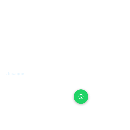
Как это работает
Администрация отеля
Наша команда
Контроль аренды
Работа в Верхний Ключ
Риелторы
Блог
Продать недвижимость
Управление отпуском
Локации
Лондон
Эдинбург
Париж
Майами
Дубай
Валетта
Рим
Марбелья
Лиссабон
Эстепона
Женева
Цюрих