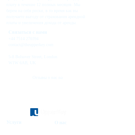
плату в течение 12 полных месяцев. Мы
берем на себя риски, в то время как вы
получаете выгоду от страхования арендной
платы и увеличения дохода от аренды.
Связаться с нами
+44 7514 270394
contact@theupperkey.com
5-8 Bolsover Street, London
W1W 6AB, UK
Отзывы о нас на
Услуги
О нас
Управление домом для отдыха
Инвестиционный фонд