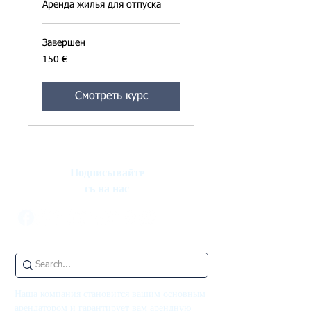
Аренда жилья для отпуска
Завершен
150
150 €
евро
Смотреть курс
Подписывайте
сь на нас
Наша компания становится вашим основным
арендатором и гарантирует вам арендную