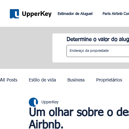
Estimador de Aluguel
Paris Airbnb Co
Determine o valor do alug
All Posts
Estilo de vida
Business
Proprietários
UpperKey
Paris
Roma
Dubai
Lisboa
Controle de
Um olhar sobre o des
Airbnb.
Olimpíadas de Paris 2024