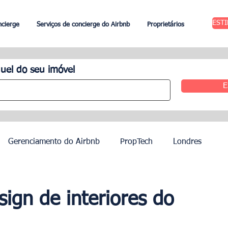
EST
ncierge
Serviços de concierge do Airbnb
Proprietários
uel do seu imóvel
E
Gerenciamento do Airbnb
PropTech
Londres
 Aluguel
Edimburgo
Gestão hoteleira
Agentes
ign de interiores do