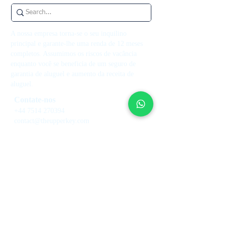
A nossa empresa torna-se o seu inquilino
principal e garante-lhe uma renda de 12 meses
completos. Assumimos os riscos de vacância
enquanto você se beneficia de um seguro de
garantia de aluguel e aumento da receita de
aluguel.
Contate-nos
+44 7514 270394
contact@theupperkey.com
5-8 Bolsover Street, Londres
W1W 6AB, Reino Unido
Veja nossas
avaliações em