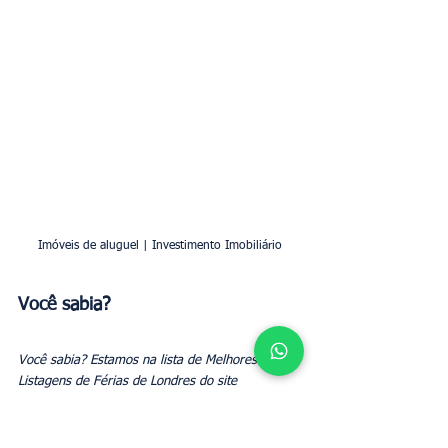
Imóveis de aluguel | Investimento Imobiliário
Você sabia?
Você sabia? Estamos na lista de Melhores 
Listagens de Férias de Londres do site 
Travellistings.org, você pode ver mais aqui: 
https://www.travellistings.org/England/Greater-
London/C1-17-1-0.htm">Greater London 