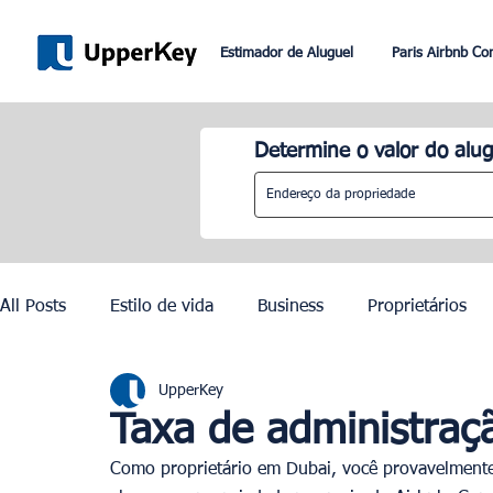
Estimador de Aluguel
Paris Airbnb Co
Determine o valor do alug
All Posts
Estilo de vida
Business
Proprietários
UpperKey
Paris
Roma
Dubai
Lisboa
Controle de
Taxa de administraç
Como proprietário em Dubai, você provavelmente 
Olimpíadas de Paris 2024