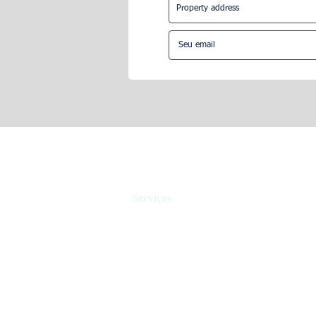
17 dicas para gerenciamento
O que esper
de propriedades do Airbnb em
de administ
Dubai.
propriedade
Serviços
Gestão de casas de férias
Hotelaria
Controle de Aluguel
Agente imobiliário
Vender Propriedade