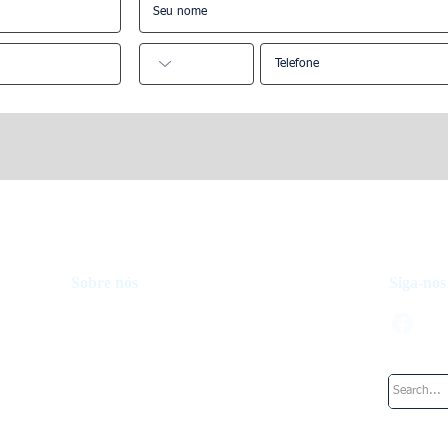
ar das empresas
Por que os investidores
ração de
imobiliários internacionais
s em Dubai.
devem investir em Dubai?
Sobre nós
Siga-nos
Fundo de investimento
Como funciona
Nosso time
Trabalhe na UpperKey
Blog