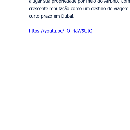
alugar sua propriedade por meio do Airbnb. Com 
crescente reputação como um destino de viagem 
curto prazo em Dubai.
https://youtu.be/_O_4aW5tJtQ