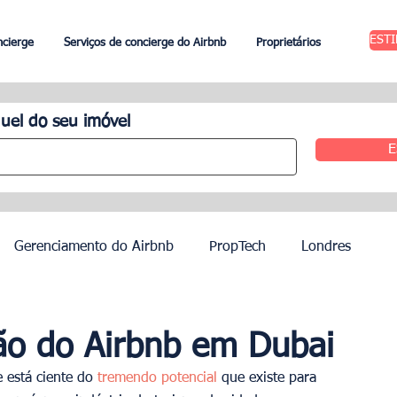
EST
ncierge
Serviços de concierge do Airbnb
Proprietários
uel do seu imóvel
E
Gerenciamento do Airbnb
PropTech
Londres
 Aluguel
Edimburgo
Gestão hoteleira
Agentes
ão do Airbnb em Dubai
está ciente do 
tremendo potencial 
que existe para 