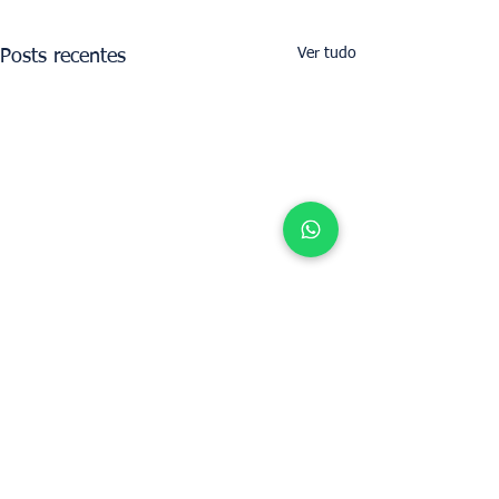
Ver tudo
Posts recentes
Determine o valor do aluguel do seu
imóvel tendo a UpperKey como seu