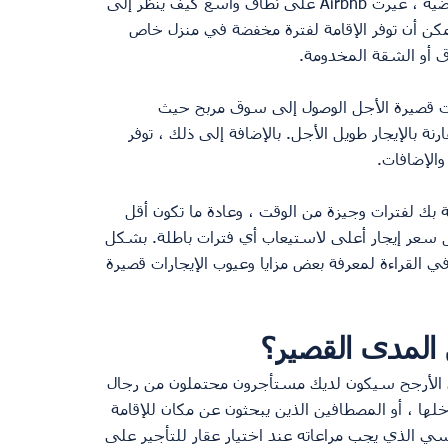
من الملاك الذين يطلبون المشورة. في السنوات القليلة الماضية ، غيّرت Airbnb على نطاق واسع كيف يُنظر إلى 
مكن أن توفر الإقامة لفترة مخفضة في منزل خاص 
ق أو الشقة المخدومة.
رات قصيرة الأجل الوصول إلى سوق مربح حيث 
ة بالإيجار طويل الأجل. بالإضافة إلى ذلك ، توفر 
 والإضافات.
 بك لفترات وجيزة من الوقت ، وعادة ما تكون أقل 
 سعر إيجار أعلى لاستيعاب أي فترات باطلة. بشكل 
في القراءة لمعرفة بعض مزايا وعيوب الإيجارات قصيرة 
لمدى القصير؟
على الأرجح سيكون لديك مستأجرون محتملون من رجال 
لها ، أو المصطافين الذين يبحثون عن مكان للإقامة 
ي الذي يجب مراعاته عند اختيار عقار للتأجير على 