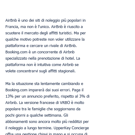
AirBnb è uno dei siti di noleggio più popolari in 
Francia, ma non è l'unico. AirBnb è riuscito a 
scuotere il mercato degli affitti turistici. Ma per 
qualche motivo potreste non voler utilizzare la 
piattaforma e cercare un rivale di AirBnb. 
Booking.com è un concorrente di Airbnb 
specializzato nella prenotazione di hotel. La 
piattaforma non è intuitiva come Airbnb se 
volete concentrarvi sugli affitti stagionali.
Ma la situazione sta lentamente cambiando e 
Booking.com imparerà dai suoi errori. Paga il 
13% per un annuncio preferito, rispetto al 3% di 
Airbnb. La versione francese di VRBO è molto 
popolare tra le famiglie che soggiornano da 
pochi giorni a qualche settimana. Gli 
abbonamenti sono ancora molto più redditizi per 
il noleggio a lungo termine. UpperKey Concierge 
offre una gestione chiavi in mano e si occupa di 