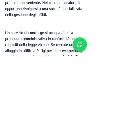
pratico e conveniente. Nel caso dei locatori, è 
opportuno rivolgersi a una società specializzata 
nella gestione degli affitti.
Un servizio di concierge si occupa di: - La 
procedura amministrativa in conformità con i 
requisiti della legge Airbnb. Se cercate un 
alloggio in affitto a Parigi per un breve periodo, 
sappiate che su Upperkey le recensioni degli 
appartamenti Airbnb sono molto positive. Il 
concierge può offrire un servizio di pulizia e 
lavanderia, oltre ad altri servizi in base ai 
contratti con i proprietari.
Continua a leggere