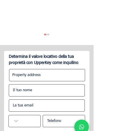
Determina il valore locativo della tua
proprietà con UpperKey come inquilino
Quali sono le soluzioni per
Il modo giusto p
la consegna delle chiavi
rispondere a una
per gli ospiti di Airbnb?
recensione negat
Airbnb.