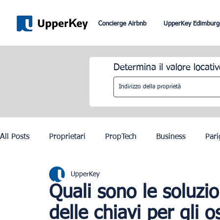
Concierge Airbnb
UpperKey Edimburg
Determina il valore locativ
All Posts
Proprietari
PropTech
Business
Pari
UpperKey
Roma
Dubai
Lisbona
Controllo degli affitti
Quali sono le soluzi
delle chiavi per gli o
Olimpiadi di Parigi 2024