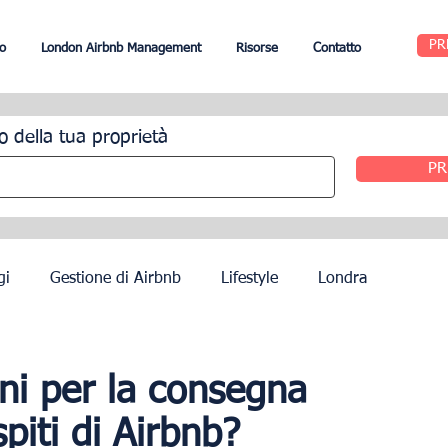
PR
o
London Airbnb Management
Risorse
Contatto
o della tua proprietà
PR
gi
Gestione di Airbnb
Lifestyle
Londra
Edimburgo
Gestione alberghiera
Agenti
oni per la consegna
spiti di Airbnb?