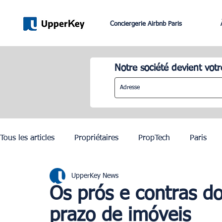
Conciergerie Airbnb Paris
Notre société devient votr
Tous les articles
Propriétaires
PropTech
Paris
UpperKey News
Lifestyle
Dubai
Gestion Airbnb
Lisbonne
Os prós e contras do
prazo de imóveis
JO Paris 2024
Investissement Immobilier
Zurich