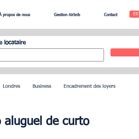
ES
À propos de nous
Gestion Airbnb
Contact
e locataire
Londres
Business
Encadrement des loyers
Edinbourg
Rome
Gestion des Hôtels
Agents
 aluguel de curto
Geneva
Saint-Tropez
Côte d’Azur
Nice