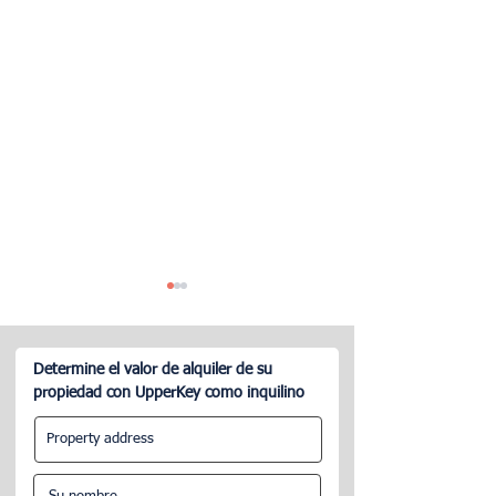
Determine el valor de alquiler de su
propiedad con UpperKey como inquilino
¿Cómo funcionan las
Comprendiendo la
tarifas de servicio de
de Booking.com