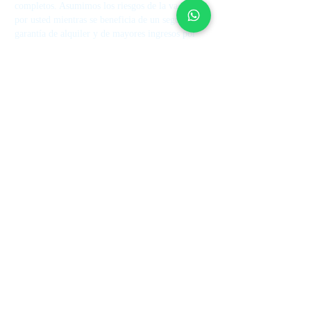
completos. Asumimos los riesgos de la vacante
por usted mientras se beneficia de un seguro de
garantía de alquiler y de mayores ingresos por
alquiler.
Contáctenos
+44 7514 270394
contact@theupperkey.com
5-8 Bolsover Street, Londres
W1W 6AB, UK
Vea nuestras reseñas
en
Servicios
Sobre
nosotros