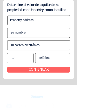
Determine el valor de alquiler de su
propiedad con UpperKey como inquilino
¿Cuál es la desventaja de
Cómo gestionar 
ser propietario de Airbnb?
propiedad en Ai
CONTINUAR
Síganos