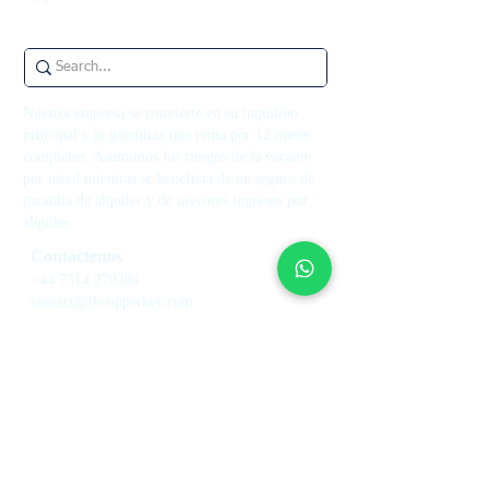
Nuestra empresa se convierte en su inquilino
principal y le garantiza una renta por 12 meses
completos. Asumimos los riesgos de la vacante
por usted mientras se beneficia de un seguro de
garantía de alquiler y de mayores ingresos por
alquiler.
Contáctenos
+44 7514 270394
contact@theupperkey.com
5-8 Bolsover Street, Londres
W1W 6AB, UK
Vea nuestras reseñas
en