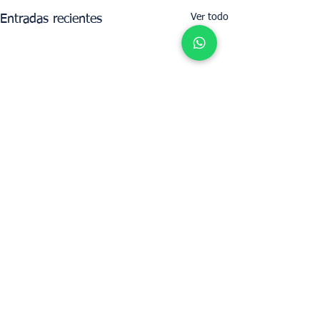
Ver todo
Entradas recientes
Determine el valor de alquiler de su
propiedad con UpperKey como inquilino