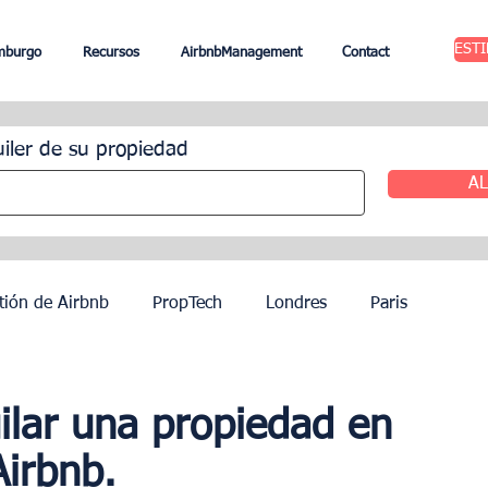
EST
mburgo
Recursos
AirbnbManagement
Contact
uiler de su propiedad
AL
tión de Airbnb
PropTech
Londres
Paris
ileres
Edimburgo
Gestión hotelera
Agentes
ilar una propiedad en
Airbnb.