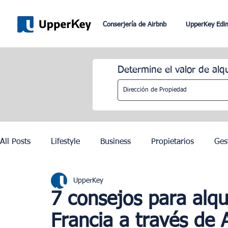
Conserjería de Airbnb
UpperKey Edi
Determine el valor de alq
All Posts
Lifestyle
Business
Propietarios
Ges
UpperKey
Romaníes
Dubai
Lisboa
Control de los alqu
7 consejos para alqu
Francia a través de 
Juegos Olímpicos de París 2024