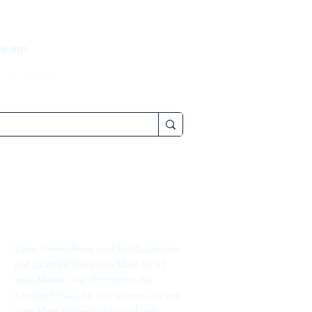
ie uns
Unser Unternehmen wird Ihr Hauptmieter
und garantiert Ihnen eine Miete für 12
volle Monate. Wir übernehmen das
Leerstandsrisiko für Sie, während Sie von
einer Mietkautionsversicherung und