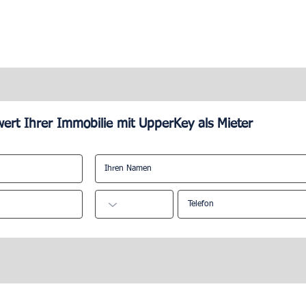
ert Ihrer Immobilie mit UpperKey als Mieter
Nachteil des
Wie schwer ist es, Airbnb zu
 Airbnb?
verwalten?