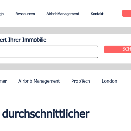
gh
Ressourcen
AirbnbManagement
Kontakt
rt Ihrer Immobilie
SCH
mer
Airbnb Management
PropTech
London
le
Edinburgh
Hotel Management
Agenten
 durchschnittlicher