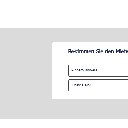
Bestimmen Sie den Mietw
Wie viele Stunden pro Woche
Was ist der 
benötigen Sie für die
Besitzes von
Verwaltung von Airbnb?