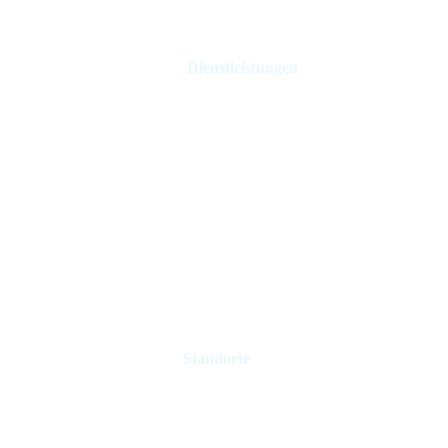
Dienstleistungen
Ferienhausverwaltung
Hotel Management
Mietkontrolle
Immobilienmakler
Immobilie verkaufen
Verwaltung von Ferienvermietungen
Standorte
London
Paris
Lissabon
Edinburgh