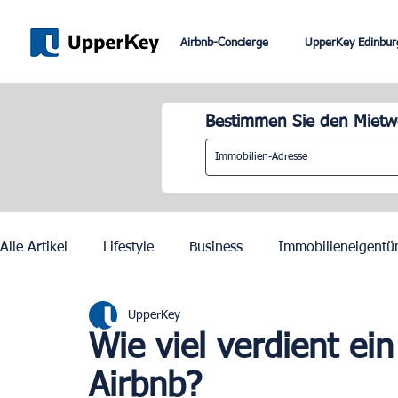
Airbnb-Concierge
UpperKey Edinbur
Bestimmen Sie den Mietwe
Alle Artikel
Lifestyle
Business
Immobilieneigentü
UpperKey
Paris
Rom
Dubai
Lissabon
Mietkontrol
Wie viel verdient ein
Airbnb?
Olympische Spiele 2024 in Paris
Zurich
Geneva