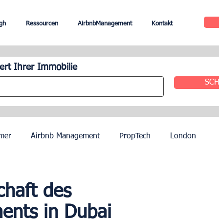
gh
Ressourcen
AirbnbManagement
Kontakt
rt Ihrer Immobilie
SCH
mer
Airbnb Management
PropTech
London
le
Edinburgh
Hotel Management
Agenten
chaft des
nts in Dubai