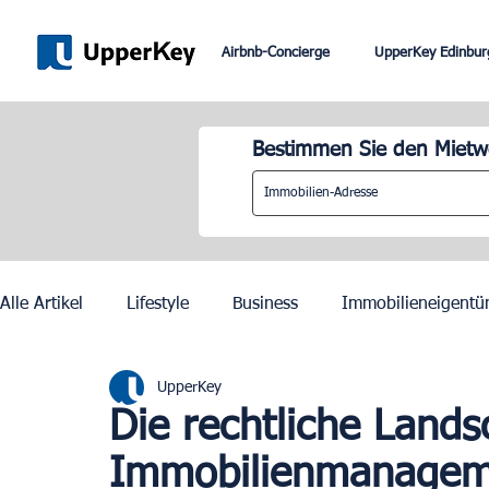
Airbnb-Concierge
UpperKey Edinbur
Bestimmen Sie den Mietwe
Alle Artikel
Lifestyle
Business
Immobilieneigentü
UpperKey
Paris
Rom
Dubai
Lissabon
Mietkontrol
Die rechtliche Lands
Immobilienmanageme
Olympische Spiele 2024 in Paris
Zurich
Geneva