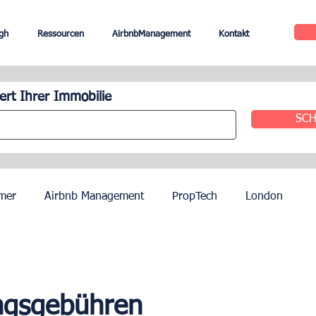
gh
Ressourcen
AirbnbManagement
Kontakt
rt Ihrer Immobilie
SCH
mer
Airbnb Management
PropTech
London
le
Edinburgh
Hotel Management
Agenten
ngsgebühren