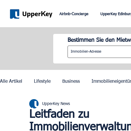
Airbnb-Concierge
UpperKey Edinbur
Bestimmen Sie den Mietwe
Alle Artikel
Lifestyle
Business
Immobilieneigentü
UpperKey News
Paris
Rom
Dubai
Lissabon
Mietkontrol
Leitfaden zu
Immobilienverwaltu
Olympische Spiele 2024 in Paris
Zurich
Geneva