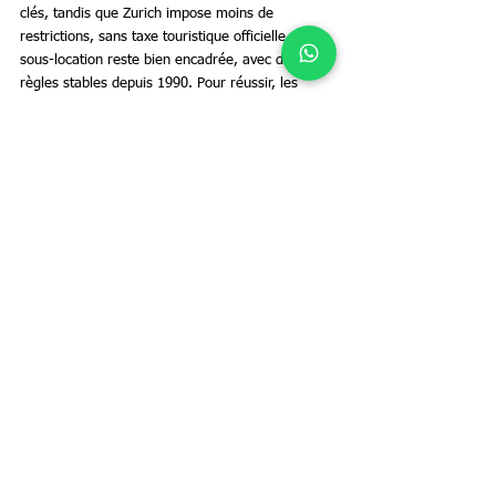
clés, tandis que Zurich impose moins de 
restrictions, sans taxe touristique officielle. La 
sous-location reste bien encadrée, avec des 
règles stables depuis 1990. Pour réussir, les 
hôtes doivent se tenir informés des lois locales 
et respecter leurs obligations légales et fiscales.
Определите стоимость аренды вашей
недвижимости с помощью UpperKey в
качестве вашего арендатора