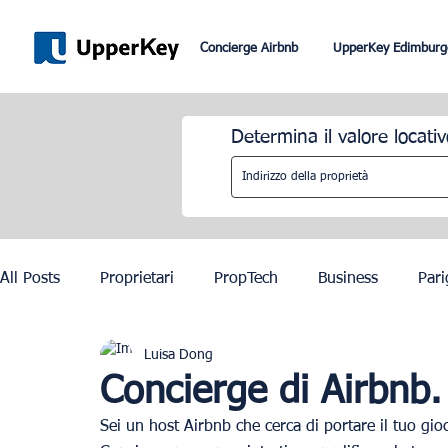
Concierge Airbnb
UpperKey Edimburg
Determina il valore locativ
All Posts
Proprietari
PropTech
Business
Pari
Luisa Dong
Roma
Dubai
Lisbona
Controllo degli affitti
Concierge di Airbnb.
Sei un host Airbnb che cerca di portare il tuo gioc
Olimpiadi di Parigi 2024