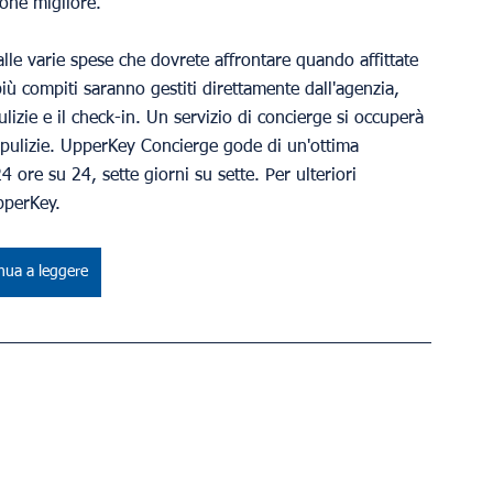
ione migliore.
alle varie spese che dovrete affrontare quando affittate 
ù compiti saranno gestiti direttamente dall'agenzia, 
lizie e il check-in. Un servizio di concierge si occuperà 
e pulizie. UpperKey Concierge gode di un'ottima 
4 ore su 24, sette giorni su sette. Per ulteriori 
pperKey.
nua a leggere