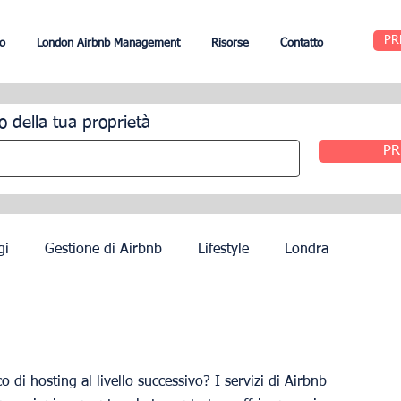
PR
o
London Airbnb Management
Risorse
Contatto
o della tua proprietà
PR
gi
Gestione di Airbnb
Lifestyle
Londra
Edimburgo
Gestione alberghiera
Agenti
o di hosting al livello successivo? I servizi di Airbnb 