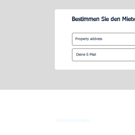
Bestimmen Sie den Mietw
Wie viel Prozent nimmt
Wie hoch sin
Airbnb?
Verwaltungs
Airbnb?
Dienstleistungen
Ferienhausverwaltung