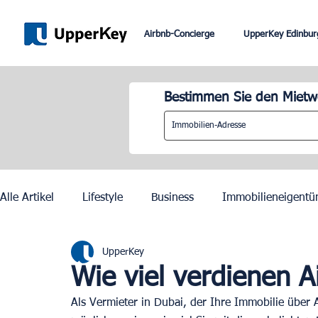
Airbnb-Concierge
UpperKey Edinbur
Bestimmen Sie den Mietwe
Alle Artikel
Lifestyle
Business
Immobilieneigentü
UpperKey
Paris
Rom
Dubai
Lissabon
Mietkontrol
Wie viel verdienen A
Als Vermieter in Dubai, der Ihre Immobilie über 
Olympische Spiele 2024 in Paris
Zurich
Geneva