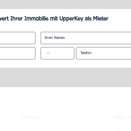
ert Ihrer Immobilie mit UpperKey als Mieter
d die
Ist es einfach, ein Airbnb zu
gebühren von
verwalten?
Über uns
Folgen S
Investmentfond