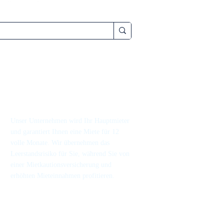
Unser Unternehmen wird Ihr Hauptmieter
und garantiert Ihnen eine Miete für 12
volle Monate. Wir übernehmen das
Leerstandsrisiko für Sie, während Sie von
einer Mietkautionsversicherung und
erhöhten Mieteinnahmen profitieren.