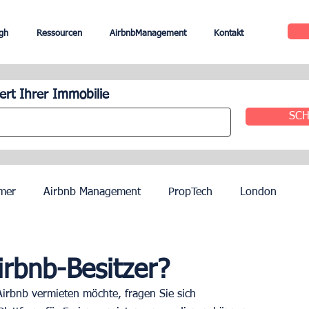
gh
Ressourcen
AirbnbManagement
Kontakt
rt Ihrer Immobilie
SCH
mer
Airbnb Management
PropTech
London
le
Edinburgh
Hotel Management
Agenten
irbnb-Besitzer?
Airbnb vermieten möchte, fragen Sie sich 