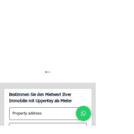
Bestimmen Sie den Mietwert Ihrer
Immobilie mit UpperKey als Mieter
Immobilienverwaltung im
Kündigung des
8. Arrondissement von
Mietvertrags in P
Paris - Airbnb Concierge
Tipps von Upper