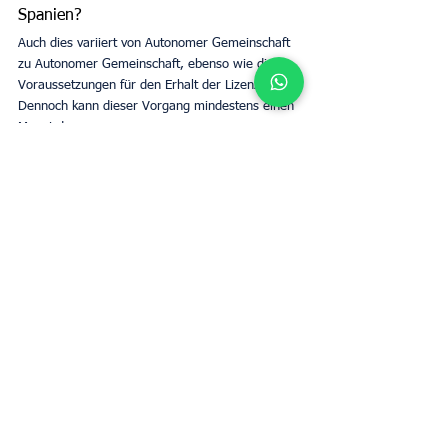
Spanien?
Auch dies variiert von Autonomer Gemeinschaft 
zu Autonomer Gemeinschaft, ebenso wie die 
Voraussetzungen für den Erhalt der Lizenz; 
Dennoch kann dieser Vorgang mindestens einen 
Monat dauern.
Tags:
Airbnb
Airbnb-Immobilienverwaltung
Airbnb-Hosting
Touristenvermietung
Verordnungen 2024
Immobilieneigentümer
Airbnb Management
Alle ansehen
Aktuelle Beiträge