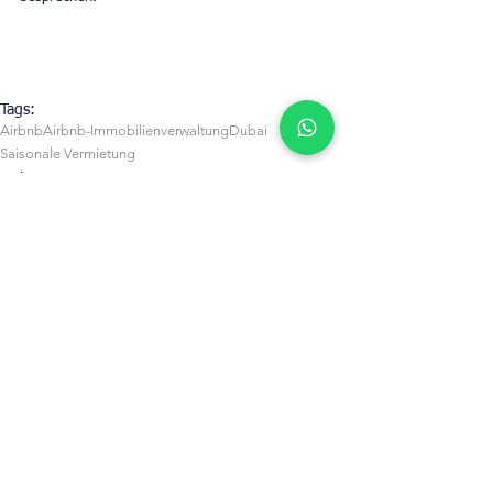
Tags:
Airbnb
Airbnb-Immobilienverwaltung
Dubai
Saisonale Vermietung
Dubai
Airbnb Management
Alle ansehen
Aktuelle Beiträge