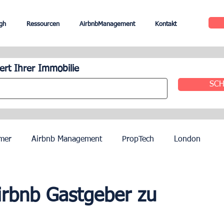
gh
Ressourcen
AirbnbManagement
Kontakt
rt Ihrer Immobilie
SCH
mer
Airbnb Management
PropTech
London
le
Edinburgh
Hotel Management
Agenten
Airbnb Gastgeber zu