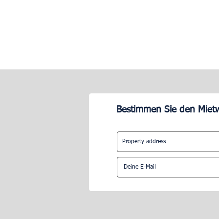
Bestimmen Sie den Mietw
Warum sollten Sie die
Ist es sinnvo
Verwaltung einer Saisonmiete
Verwaltungs
einem Airbnb-Concierge
beauftragen
anvertrauen?