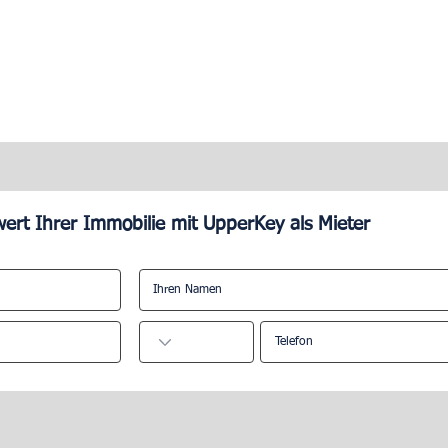
ert Ihrer Immobilie mit UpperKey als Mieter
ll, ein Airbnb-
Vorteile des Online-
unternehmen zu
Immobilienmanagements.
?