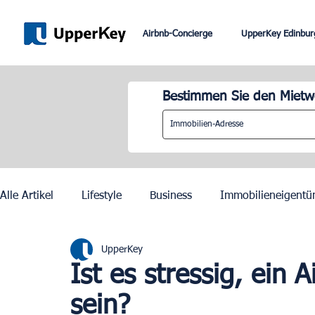
Airbnb-Concierge
UpperKey Edinbur
Bestimmen Sie den Mietwe
Alle Artikel
Lifestyle
Business
Immobilieneigentü
UpperKey
Paris
Rom
Dubai
Lissabon
Mietkontrol
Ist es stressig, ein 
sein?
Olympische Spiele 2024 in Paris
Zurich
Geneva