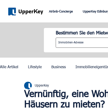
Airbnb-Concierge
UpperKey Edinbur
Bestimmen Sie den Mietwe
Alle Artikel
Lifestyle
Business
Immobilieneigentü
UpperKey
Paris
Rom
Dubai
Lissabon
Mietkontrol
Vernünftig, eine Wo
Häusern zu mieten?
Olympische Spiele 2024 in Paris
Zurich
Geneva