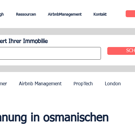
gh
Ressourcen
AirbnbManagement
Kontakt
rt Ihrer Immobilie
SCH
mer
Airbnb Management
PropTech
London
le
Edinburgh
Hotel Management
Agenten
hnung in osmanischen