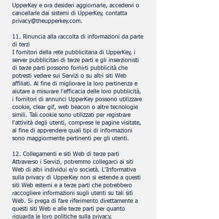
UpperKey e ora desideri aggiornarle, accedervi o
cancellarle dai sistemi di UpperKey, contatta
privacy@theupperkey.com
.
11. Rinuncia alla raccolta di informazioni da parte
di terzi
I fornitori della rete pubblicitaria di UpperKey, i
server pubblicitari di terze parti e gli inserzionisti
di terze parti possono fornirti pubblicità che
potresti vedere sui Servizi o su altri siti Web
affiliati. Al fine di migliorare la loro pertinenza e
aiutare a misurare l'efficacia delle loro pubblicità,
i fornitori di annunci UpperKey possono utilizzare
cookie, clear gif, web beacon o altre tecnologie
simili. Tali cookie sono utilizzati per registrare
l'attività degli utenti, comprese le pagine visitate,
al fine di apprendere quali tipi di informazioni
sono maggiormente pertinenti per gli utenti.
12. Collegamenti e siti Web di terze parti
Attraverso i Servizi, potremmo collegarci ai siti
Web di altri individui e/o società. L'Informativa
sulla privacy di UpperKey non si estende a questi
siti Web esterni e a terze parti che potrebbero
raccogliere informazioni sugli utenti su tali siti
Web. Si prega di fare riferimento direttamente a
questi siti Web e alle terze parti per quanto
riguarda le loro politiche sulla privacy.