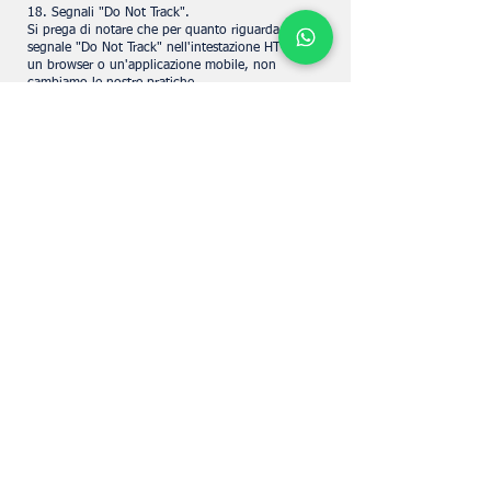
18. Segnali "Do Not Track".
Si prega di notare che per quanto riguarda un
segnale "Do Not Track" nell'intestazione HTTP da
un browser o un'applicazione mobile, non
cambiamo le nostre pratiche.
19. Aggiornamenti alla presente Informativa
La presente Informativa sulla privacy di UpperKey
e la Politica sui cookie di UpperKey possono
essere aggiornate o modificate occasionalmente al
fine di soddisfare standard o requisiti legali,
operativi e tecnologici. Ti invitiamo a visitare
frequentemente questa politica per rimanere
aggiornato sulle modifiche. In caso di eventuali
modifiche critiche, queste verranno comunicate
all'utente prima dell'implementazione. Eventuali
modifiche entreranno in vigore il giorno della loro
pubblicazione.
20. Come contattarci
In caso di dubbi o domande sulla presente
Informativa sulla privacy o sulla Politica sui
cookie, o se si desidera esercitare uno qualsiasi
dei nostri diritti, è possibile contattarci all'indirizzo
privacy@theupperkey.com
. Cercheremo di
risolvere eventuali reclami riguardanti l'utilizzo
delle informazioni personali dell'utente in
conformità con queste politiche sulla privacy e sui