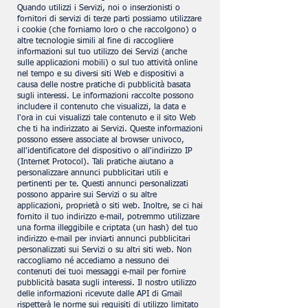
Quando utilizzi i Servizi, noi o inserzionisti o
fornitori di servizi di terze parti possiamo utilizzare
i cookie (che forniamo loro o che raccolgono) o
altre tecnologie simili al fine di raccogliere
informazioni sul tuo utilizzo dei Servizi (anche
sulle applicazioni mobili) o sul tuo attività online
nel tempo e su diversi siti Web e dispositivi a
causa delle nostre pratiche di pubblicità basata
sugli interessi. Le informazioni raccolte possono
includere il contenuto che visualizzi, la data e
l'ora in cui visualizzi tale contenuto e il sito Web
che ti ha indirizzato ai Servizi. Queste informazioni
possono essere associate al browser univoco,
all'identificatore del dispositivo o all'indirizzo IP
(Internet Protocol). Tali pratiche aiutano a
personalizzare annunci pubblicitari utili e
pertinenti per te. Questi annunci personalizzati
possono apparire sui Servizi o su altre
applicazioni, proprietà o siti web. Inoltre, se ci hai
fornito il tuo indirizzo e-mail, potremmo utilizzare
una forma illeggibile e criptata (un hash) del tuo
indirizzo e-mail per inviarti annunci pubblicitari
personalizzati sui Servizi o su altri siti web. Non
raccogliamo né accediamo a nessuno dei
contenuti dei tuoi messaggi e-mail per fornire
pubblicità basata sugli interessi. Il nostro utilizzo
delle informazioni ricevute dalle API di Gmail
rispetterà le norme sui requisiti di utilizzo limitato