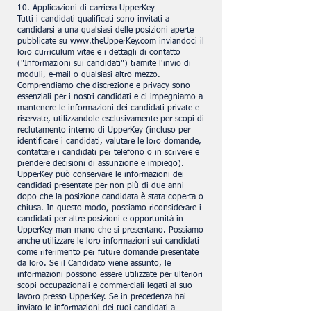
10. Applicazioni di carriera UpperKey
Tutti i candidati qualificati sono invitati a
candidarsi a una qualsiasi delle posizioni aperte
pubblicate su
www.theUpperKey.com
inviandoci il
loro curriculum vitae e i dettagli di contatto
("Informazioni sui candidati") tramite l'invio di
moduli, e-mail o qualsiasi altro mezzo.
Comprendiamo che discrezione e privacy sono
essenziali per i nostri candidati e ci impegniamo a
mantenere le informazioni dei candidati private e
riservate, utilizzandole esclusivamente per scopi di
reclutamento interno di UpperKey (incluso per
identificare i candidati, valutare le loro domande,
contattare i candidati per telefono o in scrivere e
prendere decisioni di assunzione e impiego).
UpperKey può conservare le informazioni dei
candidati presentate per non più di due anni
dopo che la posizione candidata è stata coperta o
chiusa. In questo modo, possiamo riconsiderare i
candidati per altre posizioni e opportunità in
UpperKey man mano che si presentano. Possiamo
anche utilizzare le loro informazioni sui candidati
come riferimento per future domande presentate
da loro. Se il Candidato viene assunto, le
informazioni possono essere utilizzate per ulteriori
scopi occupazionali e commerciali legati al suo
lavoro presso UpperKey. Se in precedenza hai
inviato le informazioni dei tuoi candidati a