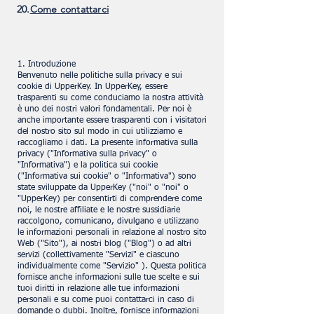
20.
Come contattarci
1. Introduzione
Benvenuto nelle politiche sulla privacy e sui
cookie di UpperKey. In UpperKey, essere
trasparenti su come conduciamo la nostra attività
è uno dei nostri valori fondamentali. Per noi è
anche importante essere trasparenti con i visitatori
del nostro sito sul modo in cui utilizziamo e
raccogliamo i dati. La presente informativa sulla
privacy ("Informativa sulla privacy" o
"Informativa") e la politica sui cookie
("Informativa sui cookie" o "Informativa") sono
state sviluppate da UpperKey ("noi" o "noi" o
"UpperKey) per consentirti di comprendere come
noi, le nostre affiliate e le nostre sussidiarie
raccolgono, comunicano, divulgano e utilizzano
le informazioni personali in relazione al nostro sito
Web ("Sito"), ai nostri blog ("Blog") o ad altri
servizi (collettivamente "Servizi" e ciascuno
individualmente come "Servizio" ). Questa politica
fornisce anche informazioni sulle tue scelte e sui
tuoi diritti in relazione alle tue informazioni
personali e su come puoi contattarci in caso di
domande o dubbi. Inoltre, fornisce informazioni