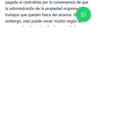
pagada al contratista por la conveniencia de que 
la administración de la propiedad organice los 
trabajos que quedan fuera del alcance. Sin 
embargo, esto puede variar mucho según la 
empresa de administración de propiedades que 
utilice.
The Upperkey aconseja a los propietarios que 
siempre obtengan la mayor cantidad de 
información posible sobre lo que la empresa de 
administración de propiedades considera que 
está fuera del alcance del acuerdo para 
organizar el trabajo en la propiedad. Algunas 
compañías pueden comenzar a cobrar tarifas 
adicionales después de un pequeño límite de 
solo unos pocos cientos de libras, lo que 
significa que las reparaciones de emergencia o 
el trabajo de mantenimiento necesario pueden 
terminar fuera del alcance y, en última instancia, 
costarle más de lo que esperaba.