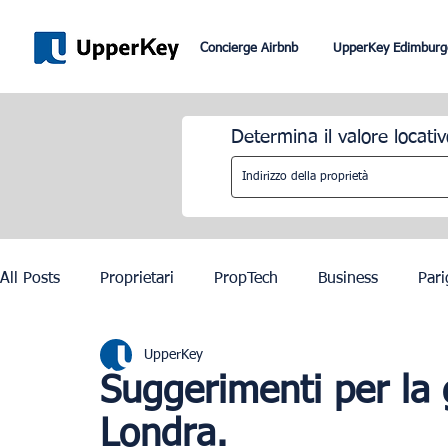
Concierge Airbnb
UpperKey Edimburg
Determina il valore locativ
All Posts
Proprietari
PropTech
Business
Pari
UpperKey
Roma
Dubai
Lisbona
Controllo degli affitti
Suggerimenti per la 
Londra.
Olimpiadi di Parigi 2024