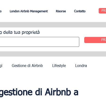
PR
o
London Airbnb Management
Risorse
Contatto
o della tua proprietà
PR
gi
Gestione di Airbnb
Lifestyle
Londra
Edimburgo
Gestione alberghiera
Agenti
gestione di Airbnb a