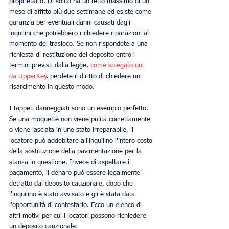
proprietario. Di solito ha un tetto massimo di un 
mese di affitto più due settimane ed esiste come 
garanzia per eventuali danni causati dagli 
inquilini che potrebbero richiedere riparazioni al 
momento del trasloco. Se non rispondete a una 
richiesta di restituzione del deposito entro i 
termini previsti dalla legge, 
come spiegato qui 
da UpperKey
, perdete il diritto di chiedere un 
risarcimento in questo modo. 
I tappeti danneggiati sono un esempio perfetto. 
Se una moquette non viene pulita correttamente 
o viene lasciata in uno stato irreparabile, il 
locatore può addebitare all'inquilino l'intero costo 
della sostituzione della pavimentazione per la 
stanza in questione. Invece di aspettare il 
pagamento, il denaro può essere legalmente 
detratto dal deposito cauzionale, dopo che 
l'inquilino è stato avvisato e gli è stata data 
l'opportunità di contestarlo. Ecco un elenco di 
altri motivi per cui i locatori possono richiedere 
un deposito cauzionale: