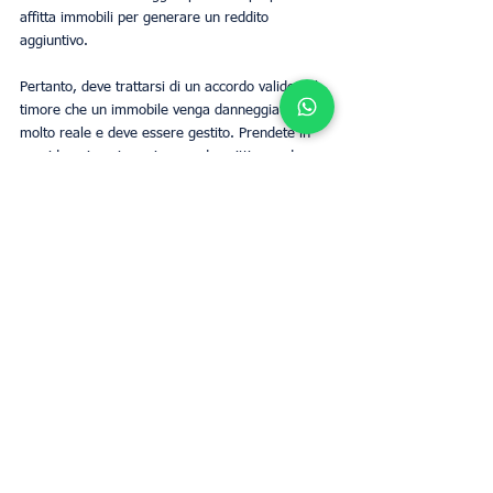
affitta immobili per generare un reddito 
aggiuntivo. 
Pertanto, deve trattarsi di un accordo valido e il 
timore che un immobile venga danneggiato è 
molto reale e deve essere gestito. Prendete in 
considerazione i passi sopra descritti quando 
valutate i modi per combattere i fattori di rischio 
e garantire che l'accordo sia rispettato da 
entrambi i lati della medaglia. 
Proprietari
Business
Mostra tutti
Post recenti