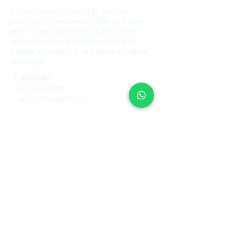
La nostra azienda diventa il tuo inquilino
principale e ti garantisce un affitto per 12 mesi
interi. Ci assumiamo i rischi di sfitto per voi
mentre beneficiate di un'assicurazione sulla
garanzia dell'affitto e di un aumento del reddito
da locazione.
Contattaci
+44 7514 270394
contact@theupperkey.com
5-8 Bolsover Street, Londra
W1W 6AB, UK
Guarda le nostre
recensioni su