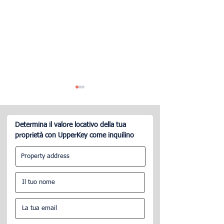
Determina il valore locativo della tua
proprietà con UpperKey come inquilino
Cos'è il servizio di gestione
Cosa fa una soci
di Airbnb?
gestione immobil
una città chiave
utile.