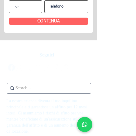
CONTINUA
Seguici
La nostra azienda diventa il tuo inquilino
principale e ti garantisce un affitto per 12 mesi
interi. Ci assumiamo i rischi di sfitto per voi
mentre beneficiate di un'assicurazione sulla
garanzia dell'affitto e di un aumento del reddito
da locazione.