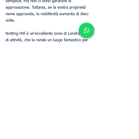
semplice, ma non ci sono garanzie di 
approvazione. Tuttavia, se la vostra proprietà 
viene approvata, la redditività aumenta di dieci 
volte.
Notting Hill è un'eccellente zona di Londra, ricca 
di attività, che la rende un luogo fantastico per 
gli affittacamere Airbnb. Il limite di 90 giorni è 
imposto alle proprietà affittate per brevi periodi, 
ma questo non significa che non si possa 
ottenere un buon profitto. Seguite le indicazioni 
di cui sopra per ottenere la massima esposizione 
dell'annuncio e utilizzate UpperKey per garantire 
l'affitto per un determinato periodo. 
Proprietari
Business
Mostra tutti
Post recenti