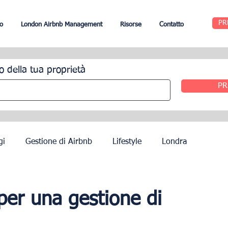
PR
o
London Airbnb Management
Risorse
Contatto
o della tua proprietà
PR
gi
Gestione di Airbnb
Lifestyle
Londra
Edimburgo
Gestione alberghiera
Agenti
 per una gestione di