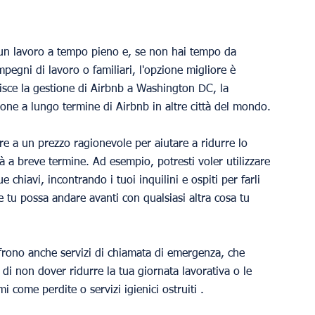
 un lavoro a tempo pieno e, se non hai tempo da 
pegni di lavoro o familiari, l'opzione migliore è 
sce la gestione di Airbnb a Washington DC, la 
ione a lungo termine di Airbnb in altre città del mondo.
are a un prezzo ragionevole per aiutare a ridurre lo 
tà a breve termine. Ad esempio, potresti voler utilizzare 
e chiavi, incontrando i tuoi inquilini e ospiti per farli 
e tu possa andare avanti con qualsiasi altra cosa tu 
offrono anche servizi di chiamata di emergenza, che 
 di non dover ridurre la tua giornata lavorativa o le 
i come perdite o servizi igienici ostruiti . 