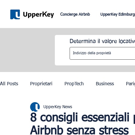
Concierge Airbnb
UpperKey Edimburg
Determina il valore locativ
All Posts
Proprietari
PropTech
Business
Pari
UpperKey News
Roma
Dubai
Lisbona
Controllo degli affitti
8 consigli essenziali
Airbnb senza stress
Olimpiadi di Parigi 2024