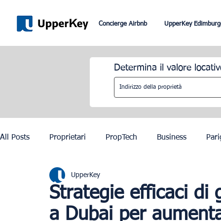
Concierge Airbnb
UpperKey Edimburg
Determina il valore locativ
All Posts
Proprietari
PropTech
Business
Pari
UpperKey
Roma
Dubai
Lisbona
Controllo degli affitti
Strategie efficaci di
a Dubai per aumentar
Olimpiadi di Parigi 2024