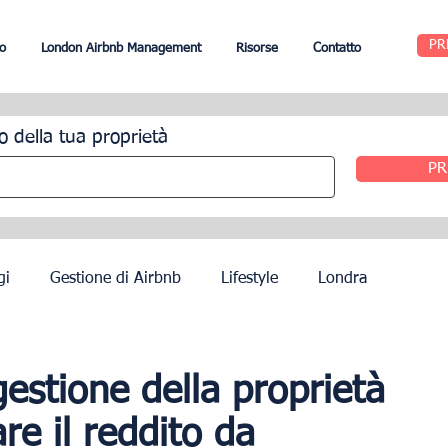
PR
o
London Airbnb Management
Risorse
Contatto
o della tua proprietà
PR
gi
Gestione di Airbnb
Lifestyle
Londra
Edimburgo
Gestione alberghiera
Agenti
 gestione della proprietà
e il reddito da