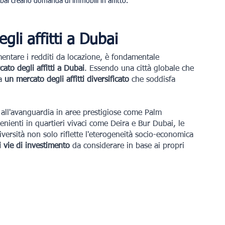
ubai creano domanda di immobili in affitto.
li affitti a Dubai
mentare i redditi da locazione, è fondamentale 
cato degli affitti a Dubai
. Essendo una città globale che 
a
 un mercato degli affitti diversificato 
che soddisfa 
 all'avanguardia in aree prestigiose come Palm 
nienti in quartieri vivaci come Deira e Bur Dubai, le 
versità non solo riflette l'eterogeneità socio-economica 
i vie di investimento 
da considerare in base ai propri 