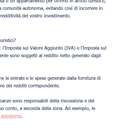
a o un appartamento per offrirlo in affitto turistico, 
a comunità autonoma, evitando così di incorrere in 
edditività del vostro investimento.
uristici?
: l'Imposta sul Valore Aggiunto (IVA) e l'Imposta sul 
nte sono soggetti al reddito netto generato dagli 
e le entrate e le spese generate dalla fornitura di 
one dei redditi corrispondente.
canze sono responsabili della riscossione e del 
o conto, a seconda della zona. Ad esempio, le 
r soggiorno
.