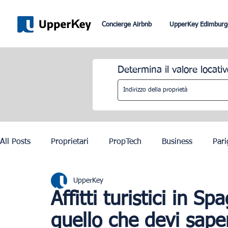
Concierge Airbnb
UpperKey Edimburg
Determina il valore locativ
All Posts
Proprietari
PropTech
Business
Pari
UpperKey
Roma
Dubai
Lisbona
Controllo degli affitti
Affitti turistici in S
quello che devi sape
Olimpiadi di Parigi 2024