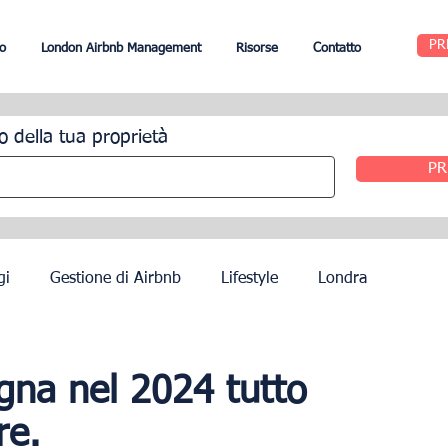
PR
o
London Airbnb Management
Risorse
Contatto
o della tua proprietà
PR
gi
Gestione di Airbnb
Lifestyle
Londra
Edimburgo
Gestione alberghiera
Agenti
pagna nel 2024 tutto
re.