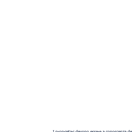
I proprietari devono essere a conoscenza de