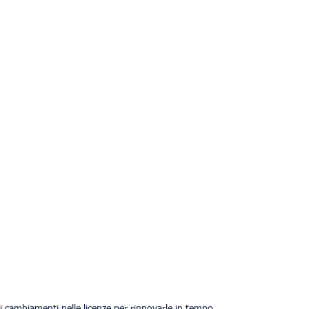
i cambiamenti nelle licenze per rinnovarle in tempo.