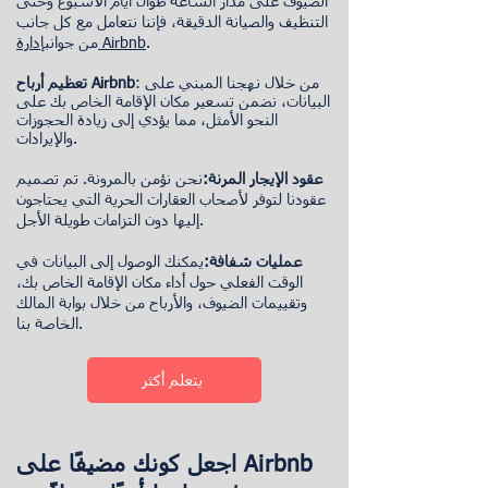
الضيوف على مدار الساعة طوال أيام الأسبوع وحتى
التنظيف والصيانة الدقيقة، فإننا نتعامل مع كل جانب
.
إدارة Airbnb
من جوانب
: من خلال نهجنا المبني على
أرباح Airbnb
تعظيم
البيانات، نضمن تسعير مكان الإقامة الخاص بك على
النحو الأمثل، مما يؤدي إلى زيادة الحجوزات
والإيرادات.
عقود الإيجار المرنة:
نحن نؤمن بالمرونة. تم تصميم
عقودنا لتوفر لأصحاب العقارات الحرية التي يحتاجون
إليها دون التزامات طويلة الأجل.
عمليات شفافة:
يمكنك الوصول إلى البيانات في
الوقت الفعلي حول أداء مكان الإقامة الخاص بك،
وتقييمات الضيوف، والأرباح من خلال بوابة المالك
الخاصة بنا.
يتعلم أكثر
اجعل كونك مضيفًا على Airbnb