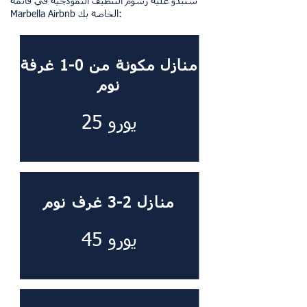
ستبدو عليه رسوم التنظيف النموذجية في قائمة
Marbella Airbnb الخاصة بك:
منازل مكونة من 0-1 غرفة
نوم
25 يورو
منازل 2-3 غرف نوم
45 يورو