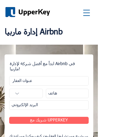
إدارة ماربيا Airbnb
ابدأ مع أفضل شركة لإدارة Airbnb في
ماربيا!
شريك مع UPPERKEY
سيشرح مستشارونا العقاريون كيف يمكننا مساعدتك