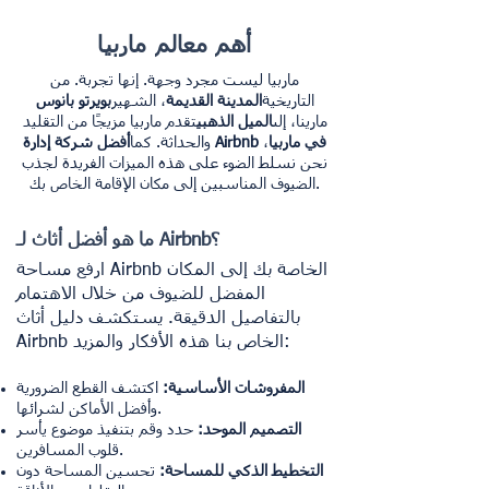
أهم معالم ماربيا
ماربيا ليست مجرد وجهة. إنها تجربة. من
التاريخية
المدينة القديمة
، الشهير
بويرتو بانوس
مارينا، إلى
الميل الذهبي
تقدم ماربيا مزيجًا من التقليد
أفضل شركة إدارة Airbnb في ماربيا
،
والحداثة. كما
نحن نسلط الضوء على هذه الميزات الفريدة لجذب
الضيوف المناسبين إلى مكان الإقامة الخاص بك.
ما هو أفضل أثاث لـ Airbnb؟
ارفع مساحة Airbnb الخاصة بك إلى المكان
المفضل للضيوف من خلال الاهتمام
بالتفاصيل الدقيقة. يستكشف دليل أثاث
Airbnb الخاص بنا هذه الأفكار والمزيد:
المفروشات الأساسية:
اكتشف القطع الضرورية
وأفضل الأماكن لشرائها.
التصميم الموحد:
حدد وقم بتنفيذ موضوع يأسر
قلوب المسافرين.
التخطيط الذكي للمساحة:
تحسين المساحة دون