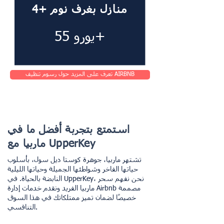
4+ منازل بغرف نوم
55 يورو+
تعرف على المزيد حول رسوم تنظيف AIRBNB
استمتع بتجربة أفضل ما في
ماربيا مع UpperKey
تشتهر ماربيا، جوهرة كوستا ديل سول، بأسلوب
حياتها الفاخر وشواطئها الجميلة وحياتها الليلية
النابضة بالحياة. في UpperKey، نحن نفهم سحر
ماربيا الفريد ونقدم خدمات إدارة Airbnb مصممة
خصيصًا لضمان تميز ممتلكاتك في هذا السوق
التنافسي.