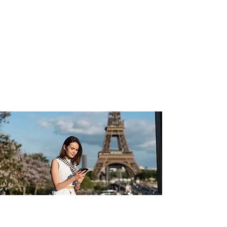
يسهل خبراء UpperKey بيع عقارك للبيع في أفضل
الظروف وبالسعر المناسب.
مع تركيزنا على رضا العملاء ، نقدم أفضل الخدمات
لجميع عملائنا
تجربة مريحة
تعتني UpperKey بالعملية بأكملها: من التعامل مع