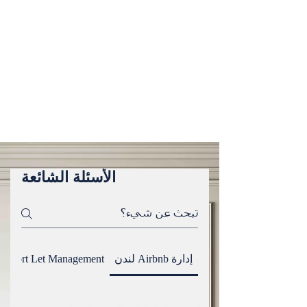
فريق من خبراء UpperKey للتخلص من المهام التي
تستغرق وقتًا طويلاً وتقديم المعلومات في الوقت
الفعلي
نهدف إلى خلق تجربة مرضية لكل عميل.
الأسئلة الشائعة
إدارة Airbnb لندن
Short Let Management