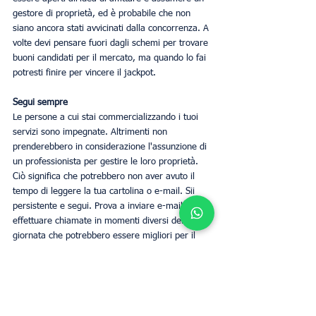
gestore di proprietà, ed è probabile che non 
siano ancora stati avvicinati dalla concorrenza. A 
volte devi pensare fuori dagli schemi per trovare 
buoni candidati per il mercato, ma quando lo fai 
potresti finire per vincere il jackpot.
Segui sempre
Le persone a cui stai commercializzando i tuoi 
servizi sono impegnate. Altrimenti non 
prenderebbero in considerazione l'assunzione di 
un professionista per gestire le loro proprietà. 
Ciò significa che potrebbero non aver avuto il 
tempo di leggere la tua cartolina o e-mail. Sii 
persistente e segui. Prova a inviare e-mail o 
effettuare chiamate in momenti diversi della 
giornata che potrebbero essere migliori per il 
tuo pubblico. Fai solo attenzione a non 
esagerare. Non vuoi che tutti i tuoi sforzi siano 
inutili se vieni etichettato come spammer.
Entra a far parte della community