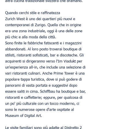
altra cucina tradizionale svizzera che bramano.
Quando cerchi stile e raffinatezza
Zurich West è uno dei quartieri più nuovi e 
contemporanei di Zurigo. Quella che in origine 
era una zona industriale, oggi è una delle zone 
più chic e alla moda della città.
Sono finite le fabbriche fatiscenti e i magazzini 
abbandonati. Al loro posto troverai boutique di 
stilisti, ristoranti sofisticati, bar e discoteche. Gli 
acquirenti si dirigeranno verso l'Im Viadukt per 
un'esperienza all-in, che include una selezione di 
vari ristoranti culinari. Anche Prime Tower è una 
popolare tappa turistica, dove si può godere di 
panorami di vasta portata e suggestivi dopo 
essere saliti in cima. Schiffbau ha boutique e bar, 
ristoranti e caffetterie; eppure, per qualcosa di 
un po' più culturale con un tocco moderno, ci 
sono le numerose opere d'arte ospitate al 
Museum of Digital Art.
Le visite familiari sono più adatte al Distretto 2