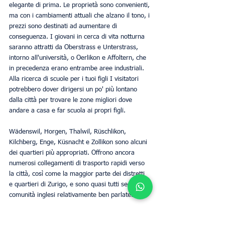
elegante di prima. Le proprietà sono convenienti, 
ma con i cambiamenti attuali che alzano il tono, i 
prezzi sono destinati ad aumentare di 
conseguenza. I giovani in cerca di vita notturna 
saranno attratti da Oberstrass e Unterstrass, 
intorno all'università, o Oerlikon e Affoltern, che 
in precedenza erano entrambe aree industriali. 
Alla ricerca di scuole per i tuoi figli I visitatori 
potrebbero dover dirigersi un po' più lontano 
dalla città per trovare le zone migliori dove 
andare a casa e far scuola ai propri figli.
Wädenswil, Horgen, Thalwil, Rüschlikon, 
Kilchberg, Enge, Küsnacht e Zollikon sono alcuni 
dei quartieri più appropriati. Offrono ancora 
numerosi collegamenti di trasporto rapidi verso 
la città, così come la maggior parte dei distretti 
e quartieri di Zurigo, e sono quasi tutti sede di 
comunità inglesi relativamente ben parlate.
Massimizzare gli investimenti immobiliari con 