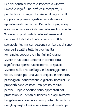
Per chi pensa di vivere e lavorare a Ginevra
Poiché Zurigo è una città così compatta, si 
presta bene ai single che vivono il sogno o alle 
coppie che possono gestire comodamente 
appartamenti più piccoli. Per le famiglie, Zurigo 
è sicura e dispone di alcune delle migliori scuole. 
Trovare un posto adatto alle esigenze e al 
numero dei visitatori può essere una sfida 
scoraggiante, ma con pazienza e ricerca, ci sono 
quartieri adatti a tutte le eventualità.
Per single, coppie o chi ha figli più grandi
Vivere in un appartamento in centro città 
significherà spesso un'economia di spazio. 
Vivendo sulla riva del lago, è lussureggiante e 
verde, ideale per una vita tranquilla e semplice, 
passeggiate panoramiche e giardini botanici. Le 
proprietà sono costose, ma presto capirai 
perché. Enge e Seefled sono apprezzati dai 
professionisti: pensa ai banchieri e agli avvocati.
Langstrasse è vivace e cosmopolita. Ha avuto un 
restyling negli ultimi anni, diventando molto più 