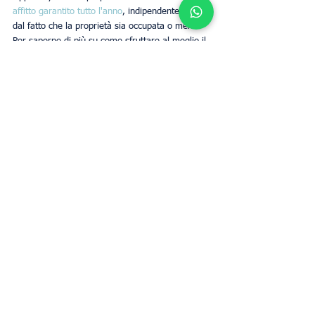
affitto garantito tutto l'anno
, indipendentemente 
dal fatto che la proprietà sia occupata o meno. 
Per saperne di più su come sfruttare al meglio il 
tuo investimento immobiliare, 
contatta UpperKey 
per una stima di quanto puoi guadagnare 
attraverso l'arbitraggio locativo.
Proprietari
Business
Mostra tutti
Post recenti